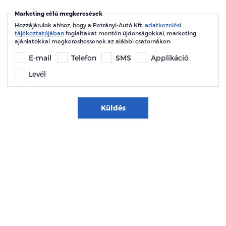
Marketing célú megkeresések
Hozzájárulok ahhoz, hogy a Petrányi-Autó Kft.
adatkezelési
tájékoztatójában
foglaltakat mentén újdonságokkal, marketing
ajánlatokkal megkereshessenek az alábbi csatornákon:
E-mail
Telefon
SMS
Applikáció
Levél
Küldés