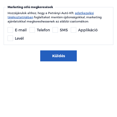
Marketing célú megkeresések
Hozzájárulok ahhoz, hogy a Petrányi-Autó Kft.
adatkezelési
tájékoztatójában
foglaltakat mentén újdonságokkal, marketing
ajánlatokkal megkereshessenek az alábbi csatornákon:
E-mail
Telefon
SMS
Applikáció
Levél
Küldés