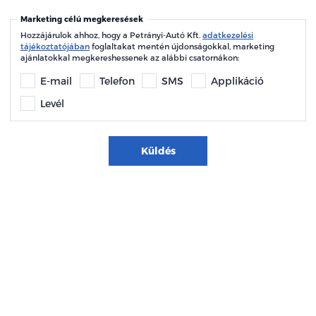
Marketing célú megkeresések
Hozzájárulok ahhoz, hogy a Petrányi-Autó Kft.
adatkezelési
tájékoztatójában
foglaltakat mentén újdonságokkal, marketing
ajánlatokkal megkereshessenek az alábbi csatornákon:
E-mail
Telefon
SMS
Applikáció
Levél
Küldés