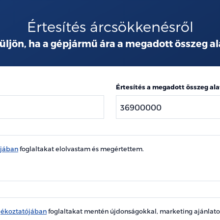
Értesítés árcsökkenésről
üljön, ha a gépjármű ára a megadott összeg al
Értesítés a megadott összeg ala
ójában
foglaltakat elolvastam és megértettem.
jékoztatójában
foglaltakat mentén újdonságokkal, marketing ajánlat