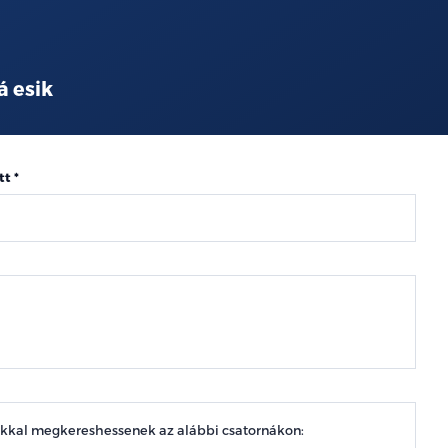
á esik
tt
okkal megkereshessenek az alábbi csatornákon: