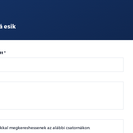
á esik
tt
okkal megkereshessenek az alábbi csatornákon: