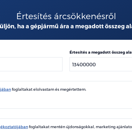
Értesítés árcsökkenésről
üljön, ha a gépjármű ára a megadott összeg al
Értesítés a megadott összeg ala
ójában
foglaltakat elolvastam és megértettem.
jékoztatójában
foglaltakat mentén újdonságokkal, marketing ajánlat