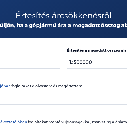
Értesítés árcsökkenésről
üljön, ha a gépjármű ára a megadott összeg al
Értesítés a megadott összeg ala
ójában
foglaltakat elolvastam és megértettem.
jékoztatójában
foglaltakat mentén újdonságokkal, marketing ajánlat