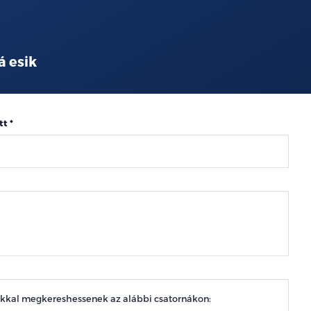
á esik
tt
okkal megkereshessenek az alábbi csatornákon: