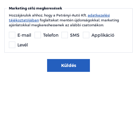
Marketing célú megkeresések
Hozzájárulok ahhoz, hogy a Petrányi-Autó Kft.
adatkezelési
tájékoztatójában
foglaltakat mentén újdonságokkal, marketing
ajánlatokkal megkereshessenek az alábbi csatornákon:
E-mail
Telefon
SMS
Applikáció
Levél
Küldés