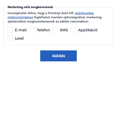
Marketing célú megkeresések
Hozzájárulok ahhoz, hogy a Petrányi-Autó Kft.
adatkezelési
tájékoztatójában
foglaltakat mentén újdonságokkal, marketing
ajánlatokkal megkereshessenek az alábbi csatornákon:
E-mail
Telefon
SMS
Applikáció
Levél
Küldés