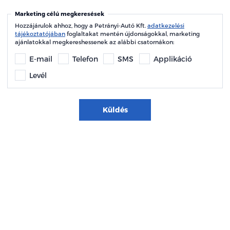
Marketing célú megkeresések
Hozzájárulok ahhoz, hogy a Petrányi-Autó Kft.
adatkezelési
tájékoztatójában
foglaltakat mentén újdonságokkal, marketing
ajánlatokkal megkereshessenek az alábbi csatornákon:
E-mail
Telefon
SMS
Applikáció
Levél
Küldés