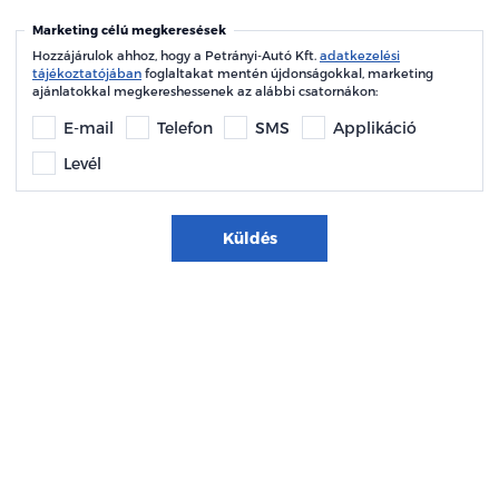
Marketing célú megkeresések
Hozzájárulok ahhoz, hogy a Petrányi-Autó Kft.
adatkezelési
tájékoztatójában
foglaltakat mentén újdonságokkal, marketing
ajánlatokkal megkereshessenek az alábbi csatornákon:
E-mail
Telefon
SMS
Applikáció
Levél
Küldés