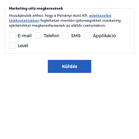
Marketing célú megkeresések
Hozzájárulok ahhoz, hogy a Petrányi-Autó Kft.
adatkezelési
tájékoztatójában
foglaltakat mentén újdonságokkal, marketing
ajánlatokkal megkereshessenek az alábbi csatornákon:
E-mail
Telefon
SMS
Applikáció
Levél
Küldés