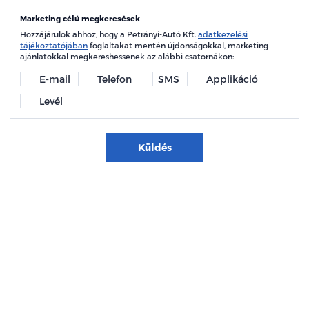
Marketing célú megkeresések
Hozzájárulok ahhoz, hogy a Petrányi-Autó Kft.
adatkezelési
tájékoztatójában
foglaltakat mentén újdonságokkal, marketing
ajánlatokkal megkereshessenek az alábbi csatornákon:
E-mail
Telefon
SMS
Applikáció
Levél
Küldés