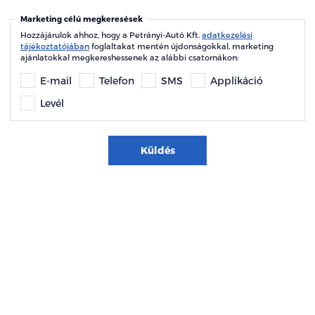
Marketing célú megkeresések
Hozzájárulok ahhoz, hogy a Petrányi-Autó Kft.
adatkezelési
tájékoztatójában
foglaltakat mentén újdonságokkal, marketing
ajánlatokkal megkereshessenek az alábbi csatornákon:
E-mail
Telefon
SMS
Applikáció
Levél
Küldés