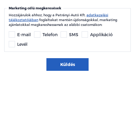
Marketing célú megkeresések
Hozzájárulok ahhoz, hogy a Petrányi-Autó Kft.
adatkezelési
tájékoztatójában
foglaltakat mentén újdonságokkal, marketing
ajánlatokkal megkereshessenek az alábbi csatornákon:
E-mail
Telefon
SMS
Applikáció
Levél
Küldés