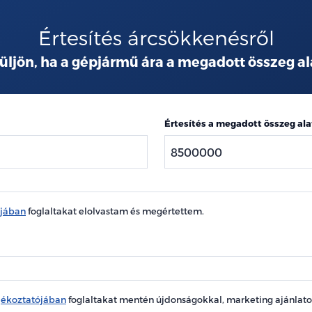
Értesítés árcsökkenésről
üljön, ha a gépjármű ára a megadott összeg al
Értesítés a megadott összeg ala
ójában
foglaltakat elolvastam és megértettem.
jékoztatójában
foglaltakat mentén újdonságokkal, marketing ajánlat