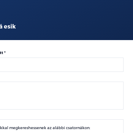
á esik
tt
okkal megkereshessenek az alábbi csatornákon: