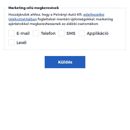
Marketing célú megkeresések
Hozzájárulok ahhoz, hogy a Petrányi-Autó Kft.
adatkezelési
tájékoztatójában
foglaltakat mentén újdonságokkal, marketing
ajánlatokkal megkereshessenek az alábbi csatornákon:
E-mail
Telefon
SMS
Applikáció
Levél
Küldés