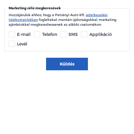
Marketing célú megkeresések
Hozzájárulok ahhoz, hogy a Petrányi-Autó Kft.
adatkezelési
tájékoztatójában
foglaltakat mentén újdonságokkal, marketing
ajánlatokkal megkereshessenek az alábbi csatornákon:
E-mail
Telefon
SMS
Applikáció
Levél
Küldés