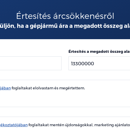
Értesítés árcsökkenésről
üljön, ha a gépjármű ára a megadott összeg al
Értesítés a megadott összeg ala
ójában
foglaltakat elolvastam és megértettem.
jékoztatójában
foglaltakat mentén újdonságokkal, marketing ajánlat