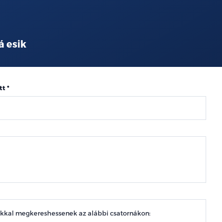
á esik
tt
okkal megkereshessenek az alábbi csatornákon: