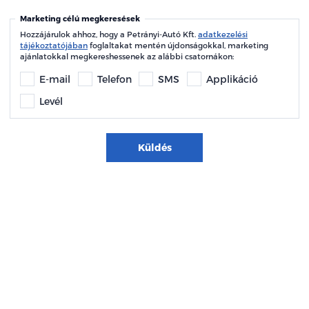
Marketing célú megkeresések
Hozzájárulok ahhoz, hogy a Petrányi-Autó Kft.
adatkezelési
tájékoztatójában
foglaltakat mentén újdonságokkal, marketing
ajánlatokkal megkereshessenek az alábbi csatornákon:
E-mail
Telefon
SMS
Applikáció
Levél
Küldés