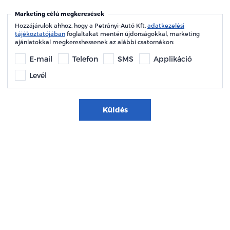
Marketing célú megkeresések
Hozzájárulok ahhoz, hogy a Petrányi-Autó Kft.
adatkezelési
tájékoztatójában
foglaltakat mentén újdonságokkal, marketing
ajánlatokkal megkereshessenek az alábbi csatornákon:
E-mail
Telefon
SMS
Applikáció
Levél
Küldés