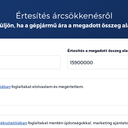
Értesítés árcsökkenésről
üljön, ha a gépjármű ára a megadott összeg al
Értesítés a megadott összeg ala
ójában
foglaltakat elolvastam és megértettem.
jékoztatójában
foglaltakat mentén újdonságokkal, marketing ajánlat