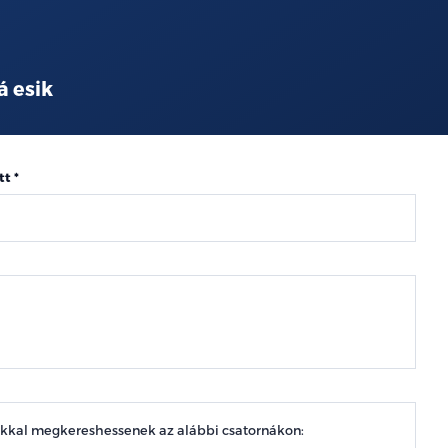
á esik
tt
okkal megkereshessenek az alábbi csatornákon: