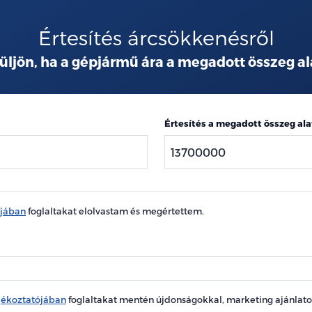
Értesítés árcsökkenésről
üljön, ha a gépjármű ára a megadott összeg al
Értesítés a megadott összeg ala
ójában
foglaltakat elolvastam és megértettem.
jékoztatójában
foglaltakat mentén újdonságokkal, marketing ajánlat