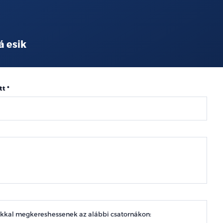
á esik
tt
okkal megkereshessenek az alábbi csatornákon: