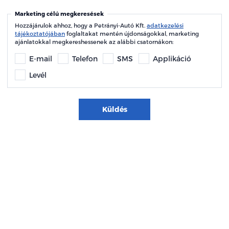
Marketing célú megkeresések
Hozzájárulok ahhoz, hogy a Petrányi-Autó Kft.
adatkezelési
tájékoztatójában
foglaltakat mentén újdonságokkal, marketing
ajánlatokkal megkereshessenek az alábbi csatornákon:
E-mail
Telefon
SMS
Applikáció
Levél
Küldés