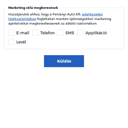
Marketing célú megkeresések
Hozzájárulok ahhoz, hogy a Petrányi-Autó Kft.
adatkezelési
tájékoztatójában
foglaltakat mentén újdonságokkal, marketing
ajánlatokkal megkereshessenek az alábbi csatornákon:
E-mail
Telefon
SMS
Applikáció
Levél
Küldés