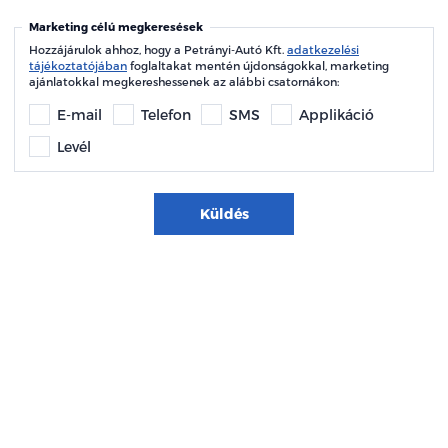
Marketing célú megkeresések
Hozzájárulok ahhoz, hogy a Petrányi-Autó Kft.
adatkezelési
tájékoztatójában
foglaltakat mentén újdonságokkal, marketing
ajánlatokkal megkereshessenek az alábbi csatornákon:
E-mail
Telefon
SMS
Applikáció
Levél
Küldés