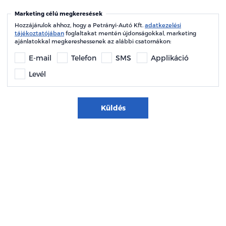
Marketing célú megkeresések
Hozzájárulok ahhoz, hogy a Petrányi-Autó Kft.
adatkezelési
tájékoztatójában
foglaltakat mentén újdonságokkal, marketing
ajánlatokkal megkereshessenek az alábbi csatornákon:
E-mail
Telefon
SMS
Applikáció
Levél
Küldés