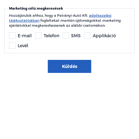
Marketing célú megkeresések
Hozzájárulok ahhoz, hogy a Petrányi-Autó Kft.
adatkezelési
tájékoztatójában
foglaltakat mentén újdonságokkal, marketing
ajánlatokkal megkereshessenek az alábbi csatornákon:
E-mail
Telefon
SMS
Applikáció
Levél
Küldés