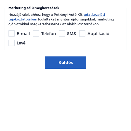
Marketing célú megkeresések
Hozzájárulok ahhoz, hogy a Petrányi-Autó Kft.
adatkezelési
tájékoztatójában
foglaltakat mentén újdonságokkal, marketing
ajánlatokkal megkereshessenek az alábbi csatornákon:
E-mail
Telefon
SMS
Applikáció
Levél
Küldés