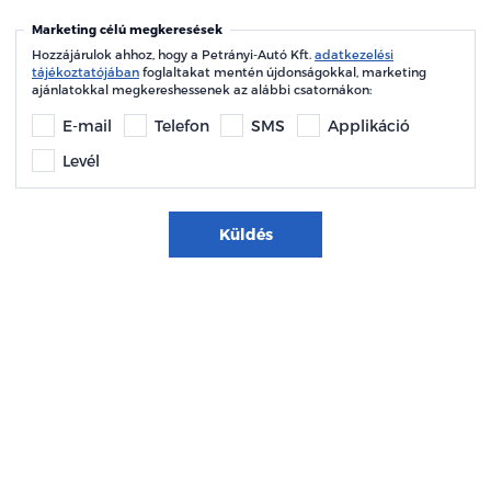
Marketing célú megkeresések
Hozzájárulok ahhoz, hogy a Petrányi-Autó Kft.
adatkezelési
tájékoztatójában
foglaltakat mentén újdonságokkal, marketing
ajánlatokkal megkereshessenek az alábbi csatornákon:
E-mail
Telefon
SMS
Applikáció
Levél
Küldés