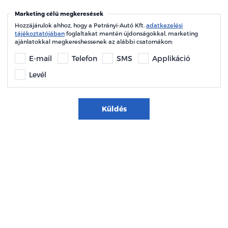
Marketing célú megkeresések
Hozzájárulok ahhoz, hogy a Petrányi-Autó Kft.
adatkezelési
tájékoztatójában
foglaltakat mentén újdonságokkal, marketing
ajánlatokkal megkereshessenek az alábbi csatornákon:
E-mail
Telefon
SMS
Applikáció
Levél
Küldés