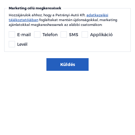
Marketing célú megkeresések
Hozzájárulok ahhoz, hogy a Petrányi-Autó Kft.
adatkezelési
tájékoztatójában
foglaltakat mentén újdonságokkal, marketing
ajánlatokkal megkereshessenek az alábbi csatornákon:
E-mail
Telefon
SMS
Applikáció
Levél
Küldés