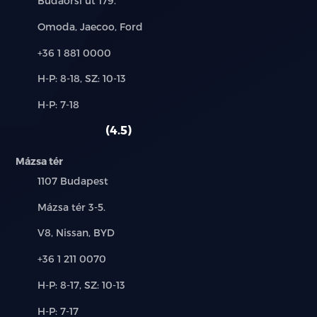
Budaörsi út 179.
Márkák:
Omoda, Jaecoo, Ford
Telefon:
+36 1 881 0000
Új-
H-P: 8-18, SZ: 10-13
és
Alkatrész,
H-P: 7-18
használt
szerviz:
autó:
4.5
Mázsa tér
Település:
1107 Budapest
Cím:
Mázsa tér 3-5.
Márkák:
V8, Nissan, BYD
Telefon:
+36 1 211 0070
Új-
H-P: 8-17, SZ: 10-13
és
Alkatrész,
H-P: 7-17
használt