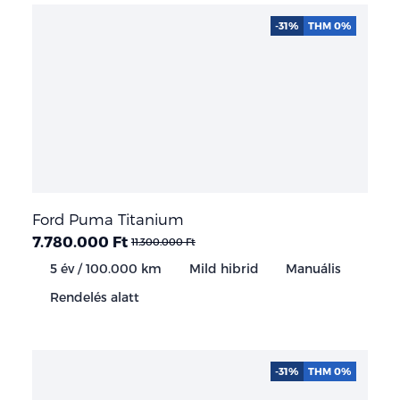
-31%
THM 0%
Ford Puma Titanium
7.780.000 Ft
11.300.000 Ft
5 év / 100.000 km
Mild hibrid
Manuális
Rendelés alatt
-31%
THM 0%