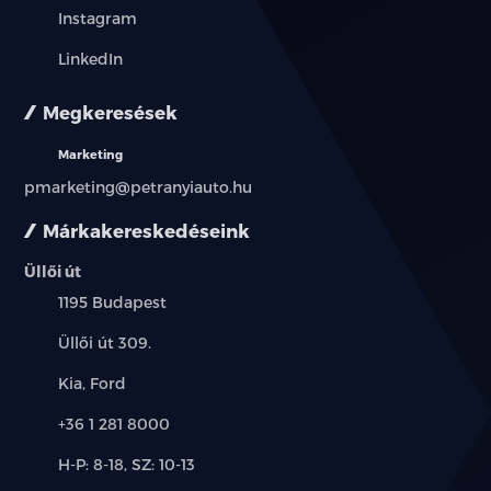
Instagram
LinkedIn
Megkeresések
Marketing
pmarketing@petranyiauto.hu
Márkakereskedéseink
Üllői út
Település:
1195 Budapest
Cím:
Üllői út 309.
Márkák:
Kia, Ford
Telefon:
+36 1 281 8000
Új-
H-P: 8-18, SZ: 10-13
és