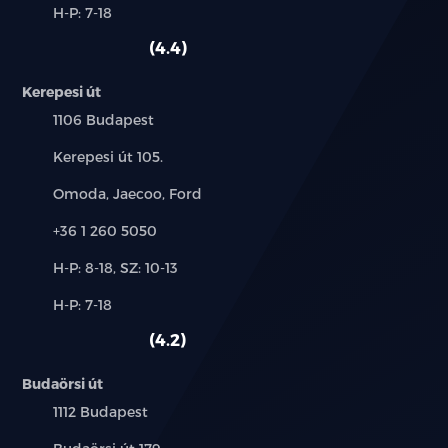
Alkatrész,
H-P: 7-18
használt
szerviz:
autó:
4.4
Kerepesi út
Település:
1106 Budapest
Cím:
Kerepesi út 105.
Márkák:
Omoda, Jaecoo, Ford
Telefon:
+36 1 260 5050
Új-
H-P: 8-18, SZ: 10-13
és
Alkatrész,
H-P: 7-18
használt
szerviz:
autó:
4.2
Budaörsi út
Település:
1112 Budapest
Cím: