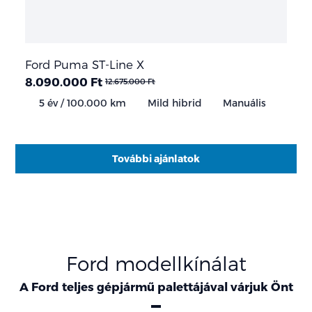
Ford Puma ST-Line X
8.090.000 Ft
12.675.000 Ft
5 év / 100.000 km
Mild hibrid
Manuális
További ajánlatok
Ford modellkínálat
A Ford teljes gépjármű palettájával várjuk Önt