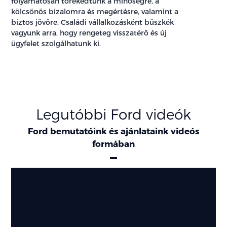
folyamatosan törekedtünk a minőségre, a
kölcsönös bizalomra és megértésre, valamint a
biztos jövőre. Családi vállalkozásként büszkék
vagyunk arra, hogy rengeteg visszatérő és új
ügyfelet szolgálhatunk ki.
Legutóbbi Ford videók
Ford bemutatóink és ajánlataink videós
formában
Ajánlatok