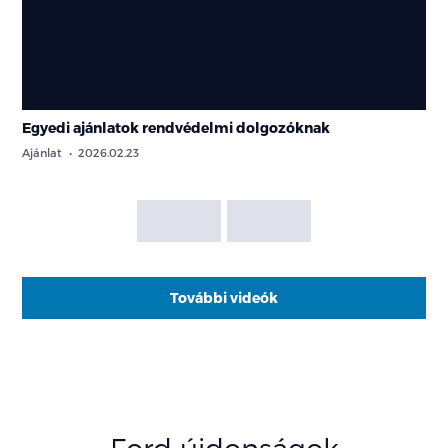
Egyedi ajánlatok rendvédelmi dolgozóknak
Ajánlat
2026.02.23
További videók
Ford újdonságok