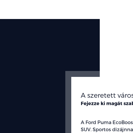
A szeretett váro
Fejezze ki magát sz
A Ford Puma EcoBoost 
SUV. Sportos dizájnna