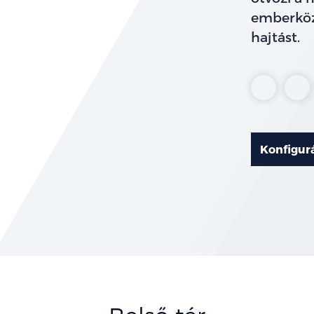
emberköz
hajtást.
Fantasti
Ca
Red
Gr
Konfigur