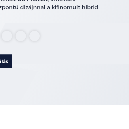
pontú dizájnnal a kifinomult hibrid
c
ctus
Frozen
Solar
Desert
ey
White
Silver
Island
Blue
álás