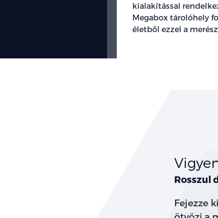
kialakítással rendelke
Megabox tárolóhely fo
életből ezzel a merész
Vigyen
Rosszul 
Fejezze k
ötvözi a 