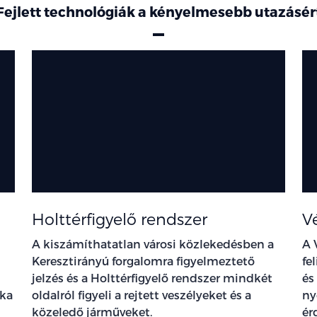
Fejlett technológiák a kényelmesebb utazásér
Holttérfigyelő rendszer
V
A kiszámíthatatlan városi közlekedésben a
A 
Keresztirányú forgalomra figyelmeztető
fe
jelzés és a Holttérfigyelő rendszer mindkét
és
ika
oldalról figyeli a rejtett veszélyeket és a
ny
közeledő járműveket.
ér