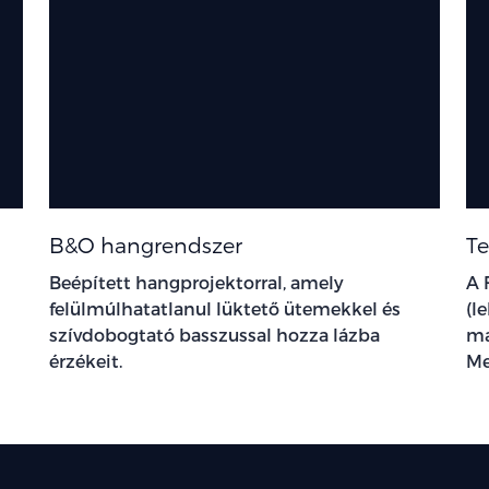
B&O hangrendszer
Te
Beépített hangprojektorral, amely
A 
felülmúlhatatlanul lüktető ütemekkel és
(l
szívdobogtató basszussal hozza lázba
ma
érzékeit.
Me