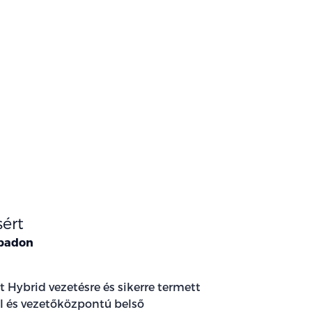
sért
abadon
Hybrid vezetésre és sikerre termett
l és vezetőközpontú belső