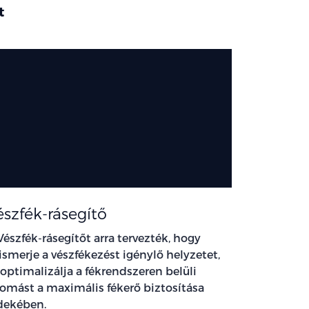
t
észfék-rásegítő
Vészfék-rásegítőt arra tervezték, hogy
lismerje a vészfékezést igénylő helyzetet,
 optimalizálja a fékrendszeren belüli
omást a maximális fékerő biztosítása
dekében.