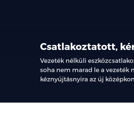
Csatlakoztatott, k
Vezeték nélküli eszközcsatlak
soha nem marad le a vezeték né
kéznyújtásnyira az új középko