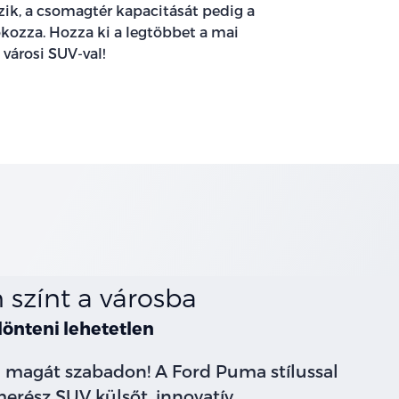
zik, a csomagtér kapacitását pedig a
kozza. Hozza ki a legtöbbet a mai
 városi SUV-val!
 színt a városba
dönteni lehetetlen
i magát szabadon! A Ford Puma stílussal
merész SUV külsőt, innovatív