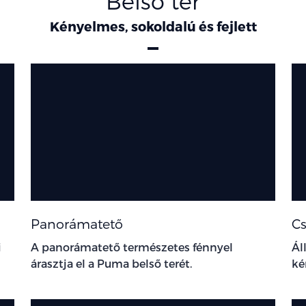
Belső tér
Kényelmes, sokoldalú és fejlett
Panorámatető
Cs
i
A panorámatető természetes fénnyel
Ál
árasztja el a Puma belső terét.
ké