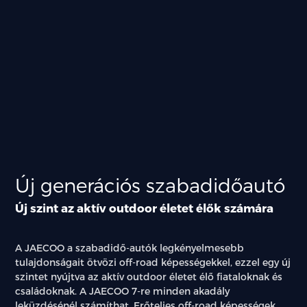
Új generációs szabadidőautó
Új szint az aktív outdoor életet élők számára
A JAECOO a szabadidő-autók legkényelmesebb
tulajdonságait ötvözi off-road képességekkel, ezzel egy új
szintet nyújtva az aktív outdoor életet élő fiataloknak és
családoknak. A JAECOO 7-re minden akadály
leküzdésénél számíthat. Erőteljes off-road képességek,