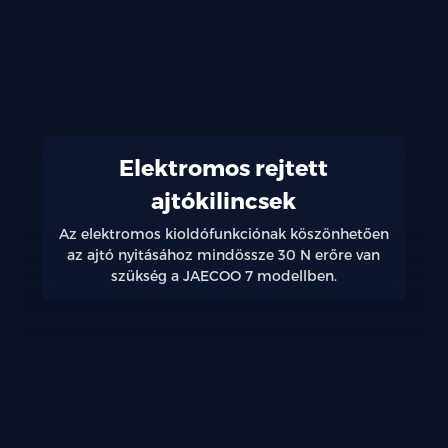
élményért
Elektromos rejtett
ajtókilincsek
Az elektromos kioldófunkciónak köszönhetően
az ajtó nyitásához mindössze 30 N erőre van
szükség a JAECOO 7 modellben.