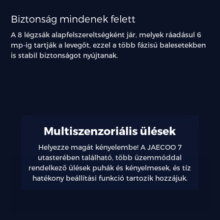
Biztonság mindenek felett
A 8 légzsák alapfelszereltségként jár, melyek ráadásul 6
mp-ig tartják a levegőt, ezzel a több fázisú balesetekben
is stabil biztonságot nyújtanak.
Kényelmes
Multiszenzoriális ülések
mindennapok
Helyezze magát kényelembe! A JAECOO 7
utasterében található, több üzemmóddal
Innovatív
rendelkező ülések puhák és kényelmesek, és tíz
megoldások
hatékony beállítási funkció tartozik hozzájuk.
a
magasabb
utazási