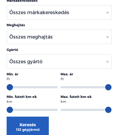
Márkakereskedés
Meghajtás
Gyártó
Min. ár
Max. ár
Ft
Ft
Min. futott km-ek
Max. futott km-ek
km
km
Keresés
132 gépjármű