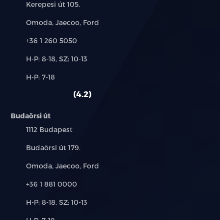
Cím:
Kerepesi út 105.
Márkák:
Omoda, Jaecoo, Ford
Telefon:
+36 1 260 5050
Új-
H-P: 8-18, SZ: 10-13
és
Alkatrész,
H-P: 7-18
használt
szerviz:
autó:
4.2
Budaörsi út
Település:
1112 Budapest
Cím:
Budaörsi út 179.
Márkák:
Omoda, Jaecoo, Ford
Telefon:
+36 1 881 0000
Új-
H-P: 8-18, SZ: 10-13
és
Alkatrész,