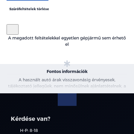
Szűrőfeltételek törlése
A megadott feltételekkel egyetlen gépjármű sem érhető
el
Fontos információk
A használt autó árak visszavonásig érvényesek,
tájékoztató jellegűek, nem minősülnek ajánlattételnek, a
képek csak illusztrációk. További információkért kérjen
árajánlatot vagy vegye fel velünk a kapcsolatot.
Kérdése van?
H-P: 8-18