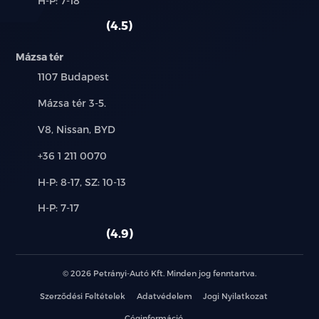
H-P: 7-18
használt
szerviz:
autó:
4.5
Mázsa tér
Település:
1107 Budapest
Cím:
Mázsa tér 3-5.
Márkák:
V8, Nissan, BYD
Telefon:
+36 1 211 0070
Új-
H-P: 8-17, SZ: 10-13
és
Alkatrész,
H-P: 7-17
használt
szerviz:
autó:
4.9
© 2026 Petrányi-Autó Kft. Minden jog fenntartva.
Szerződési Feltételek
Adatvédelem
Jogi Nyilatkozat
Céginformáció