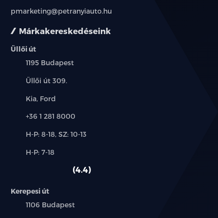
pmarketing@petranyiauto.hu
Márkakereskedéseink
Üllői út
Település:
1195 Budapest
Cím:
Üllői út 309.
Márkák:
Kia, Ford
Telefon:
+36 1 281 8000
Új-
H-P: 8-18, SZ: 10-13
és
Alkatrész,
H-P: 7-18
használt
szerviz:
autó:
4.4
Kerepesi út
Település:
1106 Budapest