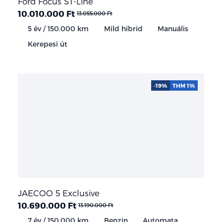
Ford Focus ST-Line
10.010.000 Ft
13.055.000 Ft
5 év / 150.000 km
Mild hibrid
Manuális
Kerepesi út
-19%
THM 1%
JAECOO 5 Exclusive
10.690.000 Ft
13.190.000 Ft
7 év / 150.000 km
Benzin
Automata