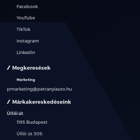
Facebook
YouTube
TikTok
Instagram
LinkedIn
Megkeresések
Marketing
pmarketing@petranyiauto.hu
Márkakereskedéseink
Üllői út
Település:
1195 Budapest
Cím:
Üllői út 309.