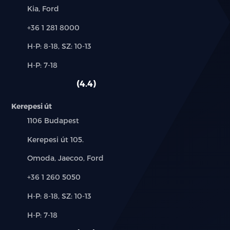
Márkák:
Kia, Ford
Telefon:
+36 1 281 8000
Új-
H-P: 8-18, SZ: 10-13
és
Alkatrész,
H-P: 7-18
használt
szerviz:
autó:
4.4
Kerepesi út
Település:
1106 Budapest
Cím:
Kerepesi út 105.
Márkák:
Omoda, Jaecoo, Ford
Telefon:
+36 1 260 5050
Új-
H-P: 8-18, SZ: 10-13
és
Alkatrész,
H-P: 7-18
használt
szerviz:
autó: