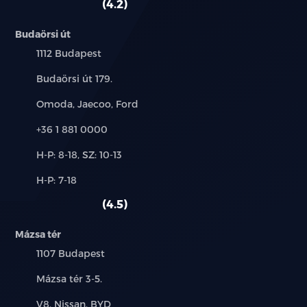
4.2
Budaörsi út
Település:
1112 Budapest
Cím:
Budaörsi út 179.
Márkák:
Omoda, Jaecoo, Ford
Telefon:
+36 1 881 0000
Új-
H-P: 8-18, SZ: 10-13
és
Alkatrész,
H-P: 7-18
használt
szerviz:
autó:
4.5
Mázsa tér
Település:
1107 Budapest
Cím:
Mázsa tér 3-5.
Márkák:
V8, Nissan, BYD