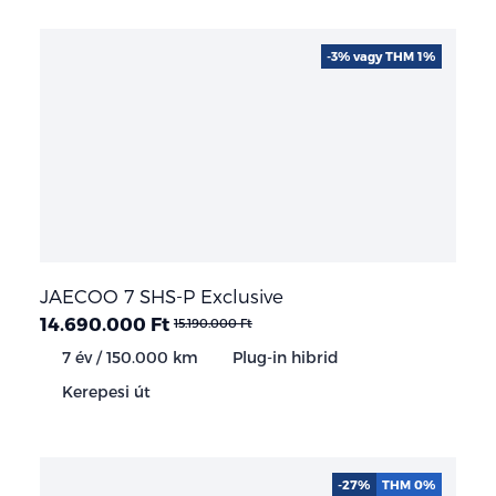
-3% vagy THM 1%
JAECOO 7 SHS-P Exclusive
14.690.000 Ft
15.190.000 Ft
7 év / 150.000 km
Plug-in hibrid
Kerepesi út
-27%
THM 0%