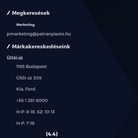
Megkeresések
Marketing
pmarketing@petranyiauto.hu
Márkakereskedéseink
Üllői út
Település:
1195 Budapest
Cím:
Üllői út 309.
Márkák:
Kia, Ford
Telefon:
+36 1 281 8000
Új-
H-P: 8-18, SZ: 10-13
és
Alkatrész,
H-P: 7-18
használt
szerviz:
autó:
4.4