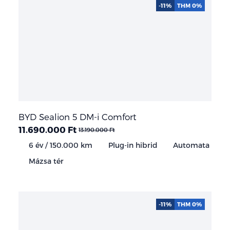
-11%
THM 0%
BYD Sealion 5 DM-i Comfort
11.690.000 Ft
13.190.000 Ft
6 év / 150.000 km
Plug-in hibrid
Automata
Mázsa tér
-11%
THM 0%