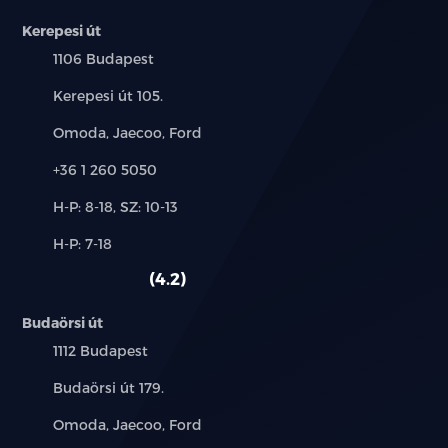
Kerepesi út
Település:
1106 Budapest
Cím:
Kerepesi út 105.
Márkák:
Omoda, Jaecoo, Ford
Telefon:
+36 1 260 5050
Új-
H-P: 8-18, SZ: 10-13
és
Alkatrész,
H-P: 7-18
használt
szerviz:
autó:
4.2
Budaörsi út
Település:
1112 Budapest
Cím:
Budaörsi út 179.
Márkák:
Omoda, Jaecoo, Ford