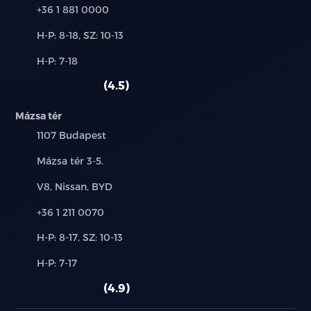
Telefon:
+36 1 881 0000
Új-
H-P: 8-18, SZ: 10-13
és
Alkatrész,
H-P: 7-18
használt
szerviz:
autó:
4.5
Mázsa tér
Település:
1107 Budapest
Cím:
Mázsa tér 3-5.
Márkák:
V8, Nissan, BYD
Telefon:
+36 1 211 0070
Új-
H-P: 8-17, SZ: 10-13
és
Alkatrész,
H-P: 7-17
használt
szerviz:
autó:
4.9