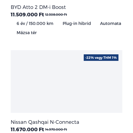
BYD Atto 2 DM-i Boost
11.509.000 Ft
12.308.000 Ft
6 év / 150.000 km
Plug-in hibrid
Automata
Mázsa tér
-22% vagy THM 1%
Nissan Qashqai N-Connecta
11.670.000 Ft
14.970.000 Ft