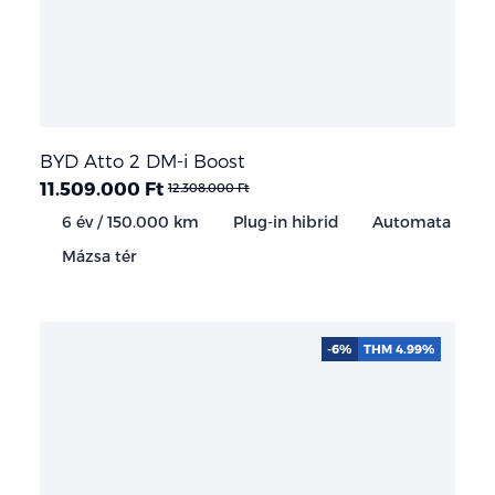
BYD Atto 2 DM-i Boost
11.509.000 Ft
12.308.000 Ft
6 év / 150.000 km
Plug-in hibrid
Automata
Mázsa tér
-6%
THM 4.99%