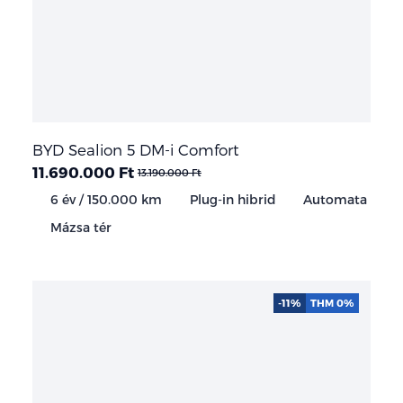
BYD Sealion 5 DM-i Comfort
11.690.000 Ft
13.190.000 Ft
6 év / 150.000 km
Plug-in hibrid
Automata
Mázsa tér
-11%
THM 0%