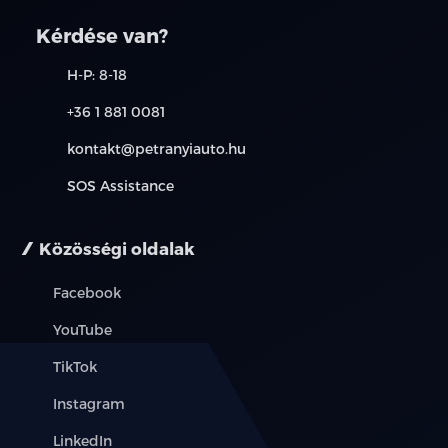
kapcsolatot. A használt autó beszámítás részleteiről,
kérjük, érdeklődjön munkatársainknál. A meghirdetett
Kérdése van?
induló THM tájékoztató jellegű, nem minden modellre
érvényes, a részletekről érdeklődjön a munkatársainknál.
H-P: 8-18
+36 1 881 0081
kontakt@petranyiauto.hu
SOS Assistance
Közösségi oldalak
Facebook
YouTube
TikTok
Instagram
LinkedIn