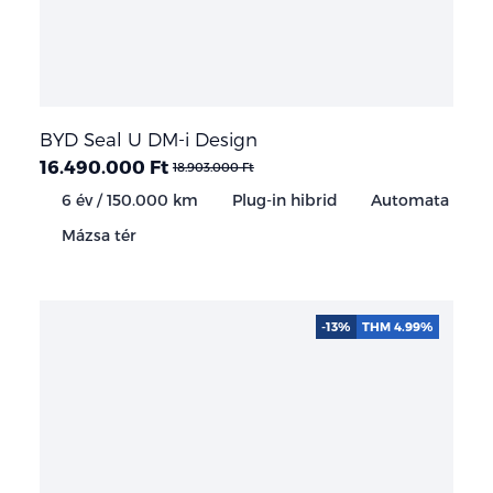
BYD Seal U DM-i Design
16.490.000 Ft
18.903.000 Ft
6 év / 150.000 km
Plug-in hibrid
Automata
Mázsa tér
-13%
THM 4.99%