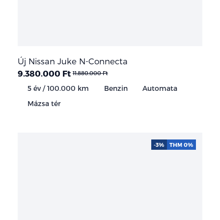
Új Nissan Juke N-Connecta
9.380.000 Ft
11.880.000 Ft
5 év / 100.000 km
Benzin
Automata
Mázsa tér
-3%
THM 0%