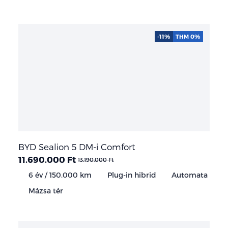
-11%
THM 0%
BYD Sealion 5 DM-i Comfort
11.690.000 Ft
13.190.000 Ft
6 év / 150.000 km
Plug-in hibrid
Automata
Mázsa tér