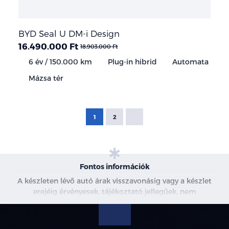
BYD Seal U DM-i Design
16.490.000 Ft
18.903.000 Ft
6 év / 150.000 km
Plug-in hibrid
Automata
Mázsa tér
1
2
Fontos információk
A készleten lévő autó árak visszavonásig vagy a készlet
erejéig érvényesek, tájékoztató jellegűek, nem
minősülnek ajánlattételnek, a képek csak illusztrációk. A
beszállítás alatt álló gépjárművek ára változhat. További
információkért kérjen árajánlatot vagy vegye fel velünk a