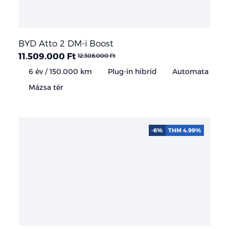
BYD Atto 2 DM-i Boost
11.509.000 Ft
12.308.000 Ft
6 év / 150.000 km
Plug-in hibrid
Automata
Mázsa tér
-6%
THM 4.99%