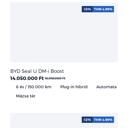
-12%
THM 4.99%
BYD Seal U DM-i Boost
14.050.000 Ft
16.018.000 Ft
6 év / 150.000 km
Plug-in hibrid
Automata
Mázsa tér
-12%
THM 4.99%