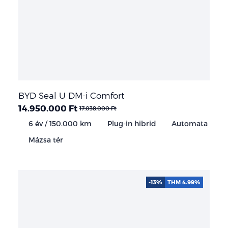
BYD Seal U DM-i Comfort
14.950.000 Ft
17.038.000 Ft
6 év / 150.000 km
Plug-in hibrid
Automata
Mázsa tér
-13%
THM 4.99%