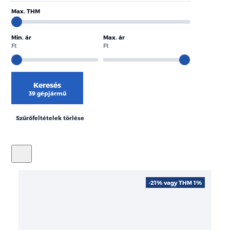
Max. THM
Min. ár
Max. ár
Ft
Ft
Keresés
39 gépjármű
Szűrőfeltételek törlése
-21% vagy THM 1%