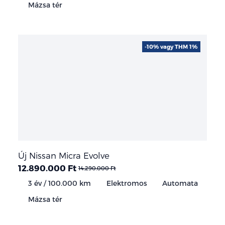
Mázsa tér
-10% vagy THM 1%
Új Nissan Micra Evolve
12.890.000 Ft
14.290.000 Ft
3 év / 100.000 km
Elektromos
Automata
Mázsa tér