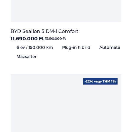
BYD Sealion 5 DM-i Comfort
11.690.000 Ft
13.190.000 Ft
6 év / 150.000 km
Plug-in hibrid
Automata
Mázsa tér
-22% vagy THM 1%