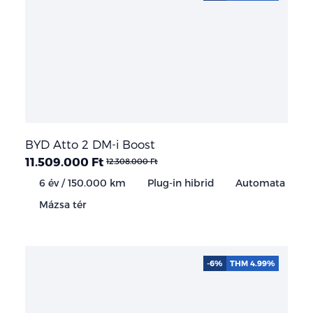
BYD Atto 2 DM-i Boost
11.509.000 Ft
12.308.000 Ft
6 év / 150.000 km
Plug-in hibrid
Automata
Mázsa tér
-6%
THM 4.99%