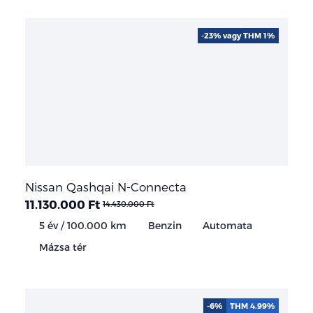
-23% vagy THM 1%
Nissan Qashqai N-Connecta
11.130.000 Ft
14.430.000 Ft
5 év / 100.000 km
Benzin
Automata
Mázsa tér
-6%
THM 4.99%