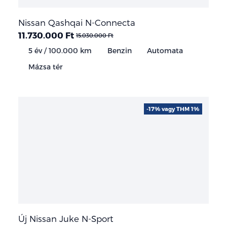
Nissan Qashqai N-Connecta
11.730.000 Ft
15.030.000 Ft
5 év / 100.000 km
Benzin
Automata
Mázsa tér
-17% vagy THM 1%
Új Nissan Juke N-Sport