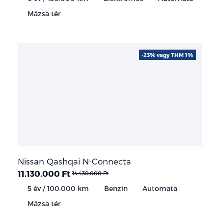
Mázsa tér
-23% vagy THM 1%
Nissan Qashqai N-Connecta
11.130.000 Ft
14.430.000 Ft
5 év / 100.000 km
Benzin
Automata
Mázsa tér