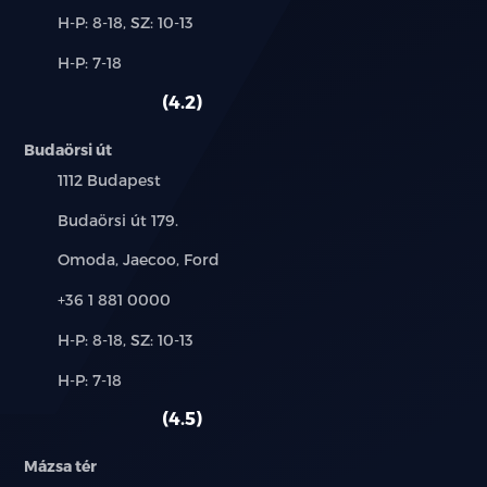
Új-
H-P: 8-18, SZ: 10-13
és
Alkatrész,
H-P: 7-18
használt
szerviz:
autó:
4.2
Budaörsi út
Település:
1112 Budapest
Cím:
Budaörsi út 179.
Márkák:
Omoda, Jaecoo, Ford
Telefon:
+36 1 881 0000
Új-
H-P: 8-18, SZ: 10-13
és
Alkatrész,
H-P: 7-18
használt
szerviz:
autó:
4.5
Mázsa tér