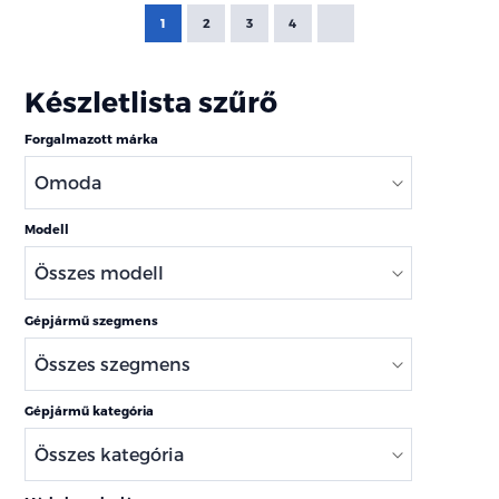
1
2
3
4
Készletlista szűrő
Forgalmazott márka
Modell
Gépjármű szegmens
Gépjármű kategória