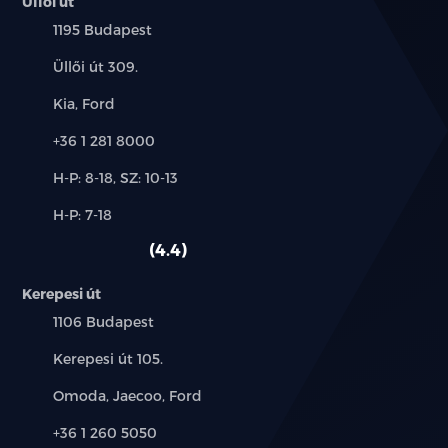
Üllői út
Település:
1195 Budapest
Cím:
Üllői út 309.
Márkák:
Kia, Ford
Telefon:
+36 1 281 8000
Új-
H-P: 8-18, SZ: 10-13
és
Alkatrész,
H-P: 7-18
használt
szerviz:
autó:
4.4
Kerepesi út
Település:
1106 Budapest
Cím:
Kerepesi út 105.
Márkák:
Omoda, Jaecoo, Ford
Telefon:
+36 1 260 5050