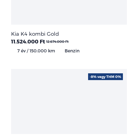
Kia K4 kombi Gold
11.524.000 Ft
12.674.000 Ft
7 év / 150.000 km
Benzin
-8% vagy THM 0%