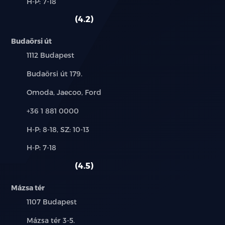
Alkatrész,
H-P: 7-18
használt
szerviz:
autó:
4.2
Budaörsi út
Település:
1112 Budapest
Cím:
Budaörsi út 179.
Márkák:
Omoda, Jaecoo, Ford
Telefon:
+36 1 881 0000
Új-
H-P: 8-18, SZ: 10-13
és
Alkatrész,
H-P: 7-18
használt
szerviz:
autó:
4.5
Mázsa tér
Település:
1107 Budapest
Cím:
Mázsa tér 3-5.