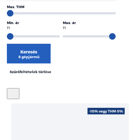
Max. THM
Min. ár
Max. ár
Ft
Ft
Keresés
8 gépjármű
Szűrőfeltételek törlése
-10% vagy THM 0%