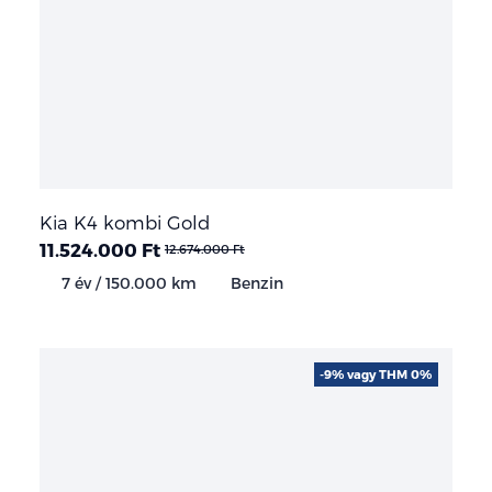
Kia K4 kombi Gold
11.524.000 Ft
12.674.000 Ft
7 év / 150.000 km
Benzin
-9% vagy THM 0%