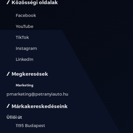
Közösségi oldalak
Facebook
YouTube
TikTok
Instagram
LinkedIn
Megkeresések
Marketing
pmarketing@petranyiauto.hu
Márkakereskedéseink
Üllői út
Település:
1195 Budapest