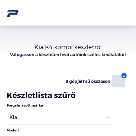
Kia K4 kombi készletről
Válogasson a
készleten lévő
autóink széles kínálatából
8 gépjármű összesen
Készletlista szűrő
Forgalmazott márka
Modell