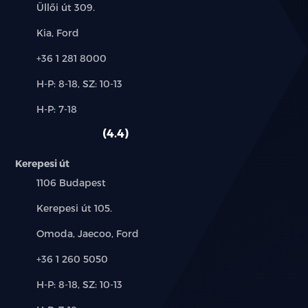
Cím:
Üllői út 309.
Márkák:
Kia, Ford
Telefon:
+36 1 281 8000
Új-
H-P: 8-18, SZ: 10-13
és
Alkatrész,
H-P: 7-18
használt
szerviz:
autó:
4.4
Kerepesi út
Település:
1106 Budapest
Cím:
Kerepesi út 105.
Márkák:
Omoda, Jaecoo, Ford
Telefon:
+36 1 260 5050
Új-
H-P: 8-18, SZ: 10-13
és