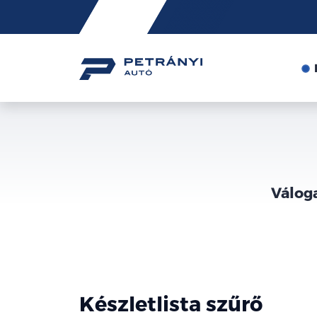
Friss
hírek
Válog
Készletlista szűrő