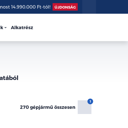
st 14.990.000 Ft-tól!
ÚJDONSÁG
nk
Alkatrész
atából
270 gépjármű összesen