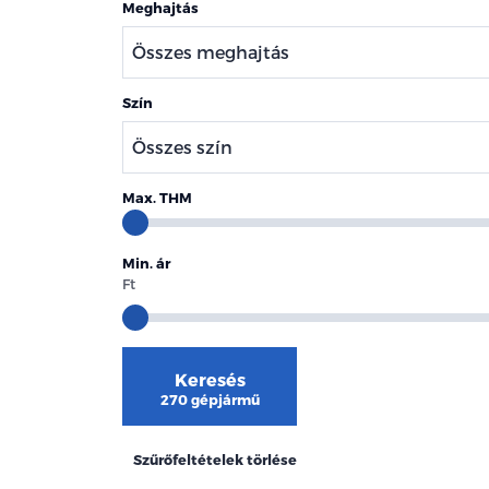
Meghajtás
Szín
Max. THM
Min. ár
Ft
Keresés
270 gépjármű
Szűrőfeltételek törlése