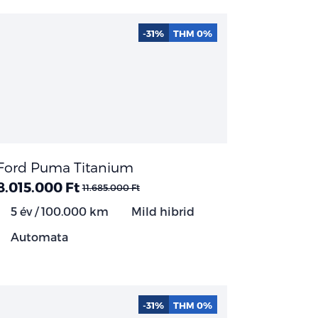
-31%
THM 0%
Ford Puma Titanium
8.015.000 Ft
11.685.000 Ft
5 év / 100.000 km
Mild hibrid
Automata
-31%
THM 0%