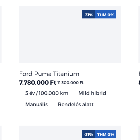
-31%
THM 0%
Ford Puma Titanium
7.780.000 Ft
11.300.000 Ft
5 év / 100.000 km
Mild hibrid
Manuális
Rendelés alatt
-31%
THM 0%