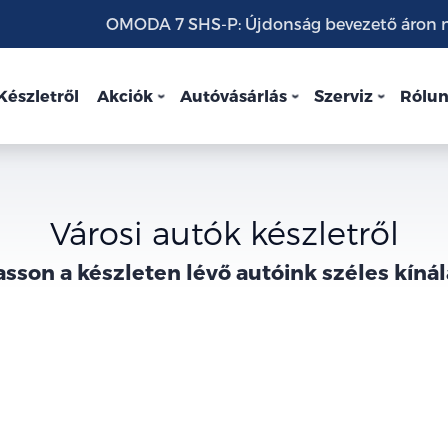
OMODA 7 SHS-P: Újdonság bevezető áron mo
Készletről
Akciók
Autóvásárlás
Szerviz
Rólu
Városi autók készletről
asson a
készleten lévő
autóink széles kínál