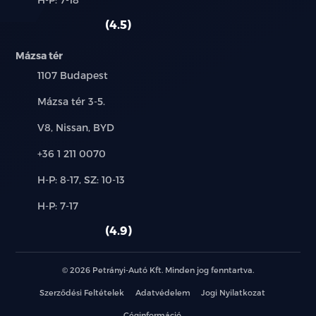
használt
szerviz:
autó:
4.5
Mázsa tér
Település:
1107 Budapest
Cím:
Mázsa tér 3-5.
Márkák:
V8, Nissan, BYD
Telefon:
+36 1 211 0070
Új-
H-P: 8-17, SZ: 10-13
és
Alkatrész,
H-P: 7-17
használt
szerviz:
autó:
4.9
© 2026 Petrányi-Autó Kft. Minden jog fenntartva.
Szerződési Feltételek
Adatvédelem
Jogi Nyilatkozat
Céginformáció