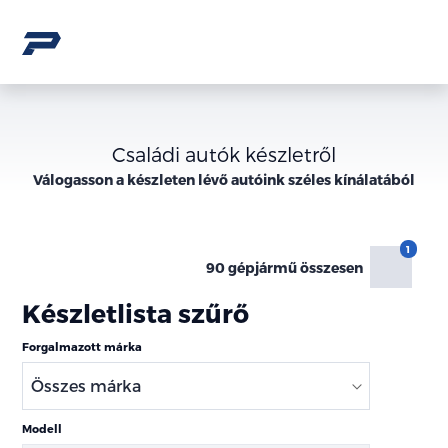
Családi autók készletről
Válogasson a
készleten lévő
autóink széles kínálatából
90 gépjármű összesen
Készletlista szűrő
Forgalmazott márka
Modell