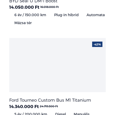
BYD Seal U DM-i Boost
14.050.000 Ft
16.018.000 Ft
6 év / 150.000 km
Plug-in hibrid
Automata
Mázsa tér
-42%
Ford Tourneo Custom Bus M1 Titanium
14.340.000 Ft
24.719.300 Ft
5 év / 200.000 km
Diesel
Manuális