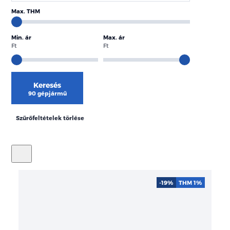
Max. THM
Min. ár
Max. ár
Ft
Ft
Keresés
90 gépjármű
Szűrőfeltételek törlése
-19%
THM 1%