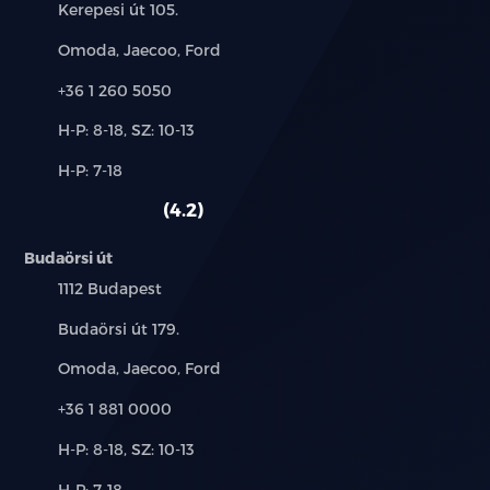
Cím:
Kerepesi út 105.
Márkák:
Omoda, Jaecoo, Ford
Telefon:
+36 1 260 5050
Új-
H-P: 8-18, SZ: 10-13
és
Alkatrész,
H-P: 7-18
használt
szerviz:
autó:
4.2
Budaörsi út
Település:
1112 Budapest
Cím:
Budaörsi út 179.
Márkák:
Omoda, Jaecoo, Ford
Telefon:
+36 1 881 0000
Új-
H-P: 8-18, SZ: 10-13
és
Alkatrész,
H-P: 7-18