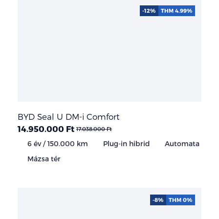
-12%
THM 4.99%
BYD Seal U DM-i Comfort
14.950.000 Ft
17.038.000 Ft
6 év / 150.000 km
Plug-in hibrid
Automata
Mázsa tér
-8%
THM 0%