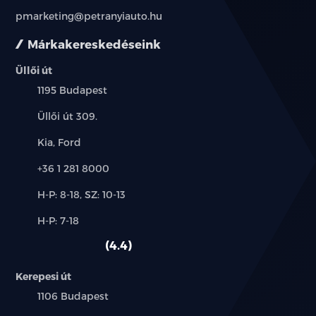
pmarketing@petranyiauto.hu
Márkakereskedéseink
Üllői út
Település:
1195 Budapest
Cím:
Üllői út 309.
Márkák:
Kia, Ford
Telefon:
+36 1 281 8000
Új-
H-P: 8-18, SZ: 10-13
és
Alkatrész,
H-P: 7-18
használt
szerviz:
autó:
4.4
Kerepesi út
Település:
1106 Budapest