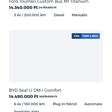
Ford Tourneo Custom Bus M1 Titanium
14.340.000 Ft
24.719.300 Ft
5 év / 200.000 km
Diesel
Manuális
-13%
THM 4.99%
BYD Seal U DM-i Comfort
14.490.000 Ft
16.578.000 Ft
6 év / 150.000 km
Plug-in hibrid
Automata
Rendelés alatt