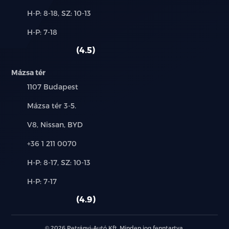
Új-
H-P: 8-18, SZ: 10-13
és
Alkatrész,
H-P: 7-18
használt
szerviz:
autó:
4.5
Mázsa tér
Település:
1107 Budapest
Cím:
Mázsa tér 3-5.
Márkák:
V8, Nissan, BYD
Telefon:
+36 1 211 0070
Új-
H-P: 8-17, SZ: 10-13
és
Alkatrész,
H-P: 7-17
használt
szerviz:
autó:
4.9
© 2026 Petrányi-Autó Kft. Minden jog fenntartva.