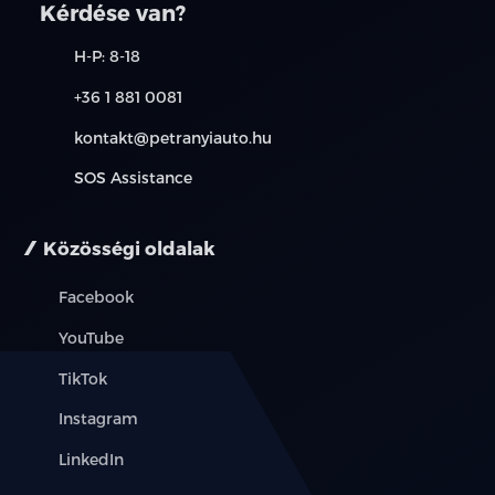
kérjük, érdeklődjön munkatársainknál. A meghirdetett
Kérdése van?
induló THM tájékoztató jellegű, nem minden modellre
érvényes, a részletekről érdeklődjön a munkatársainknál.
H-P: 8-18
+36 1 881 0081
kontakt@petranyiauto.hu
SOS Assistance
Közösségi oldalak
Facebook
YouTube
TikTok
Instagram
LinkedIn