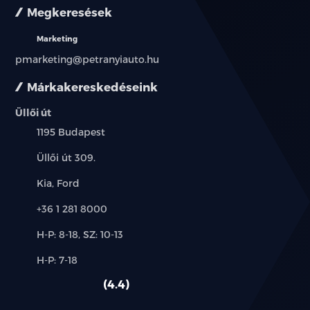
Megkeresések
Marketing
pmarketing@petranyiauto.hu
Márkakereskedéseink
Üllői út
Település:
1195 Budapest
Cím:
Üllői út 309.
Márkák:
Kia, Ford
Telefon:
+36 1 281 8000
Új-
H-P: 8-18, SZ: 10-13
és
Alkatrész,
H-P: 7-18
használt
szerviz:
autó:
4.4