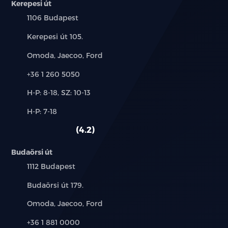
Kerepesi út
Település:
1106 Budapest
Cím:
Kerepesi út 105.
Márkák:
Omoda, Jaecoo, Ford
Telefon:
+36 1 260 5050
Új-
H-P: 8-18, SZ: 10-13
és
Alkatrész,
H-P: 7-18
használt
szerviz:
autó:
4.2
Budaörsi út
Település:
1112 Budapest
Cím:
Budaörsi út 179.
Márkák:
Omoda, Jaecoo, Ford
Telefon:
+36 1 881 0000