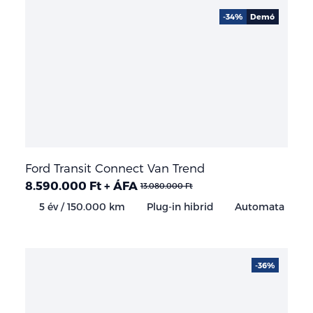
-34%
Demó
Ford Transit Connect Van Trend
8.590.000 Ft + ÁFA
13.080.000 Ft
5 év / 150.000 km
Plug-in hibrid
Automata
-36%