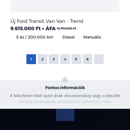
Új Ford Transit Van Van - Trend
9.615.000 Ft + ÁFA
14.711.000 Ft
5 év / 200.000 km
Diesel
Manuális
1
2
3
4
5
6
Fontos információk
A készleten lévő autó árak visszavonásig vagy a készlet
erejéig érvényesek, tájékoztató jellegűek, nem
minősülnek ajánlattételnek, a képek csak illusztrációk. A
beszállítás alatt álló gépjárművek ára változhat. További
információkért kérjen árajánlatot vagy vegye fel velünk a
kapcsolatot. A használt autó beszámítás részleteiről,