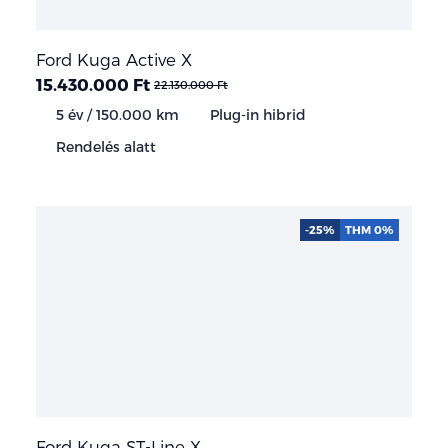
Ford Kuga Active X
15.430.000 Ft
22.130.000 Ft
5 év / 150.000 km
Plug-in hibrid
Rendelés alatt
-25%
THM 0%
Ford Kuga ST-Line X