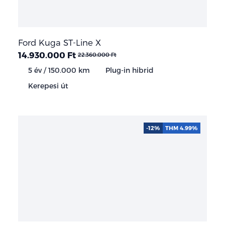
Ford Kuga ST-Line X
14.930.000 Ft
22.360.000 Ft
5 év / 150.000 km
Plug-in hibrid
Kerepesi út
-12%
THM 4.99%