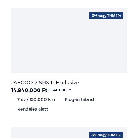
-3% vagy THM 1%
JAECOO 7 SHS-P Exclusive
14.840.000 Ft
15.340.000 Ft
7 év / 150.000 km
Plug-in hibrid
Rendelés alatt
-3% vagy THM 1%