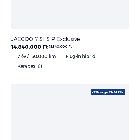
JAECOO 7 SHS-P Exclusive
14.840.000 Ft
15.340.000 Ft
7 év / 150.000 km
Plug-in hibrid
Kerepesi út
-3% vagy THM 1%