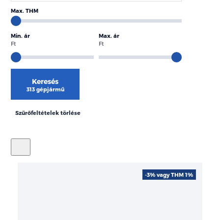
Max. THM
Min. ár
Max. ár
Ft
Ft
Keresés
313 gépjármű
Szűrőfeltételek törlése
-3% vagy THM 1%