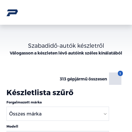
Szabadidő-autók készletről
Válogasson a
készleten lévő
autóink széles kínálatából
313 gépjármű összesen
Készletlista szűrő
Forgalmazott márka
Modell