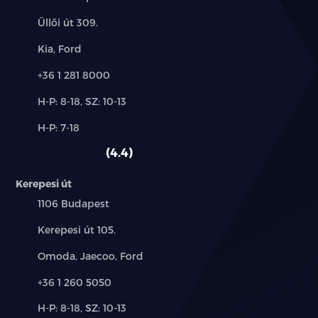
Cím:
Üllői út 309.
Márkák:
Kia, Ford
Telefon:
+36 1 281 8000
Új-
H-P: 8-18, SZ: 10-13
és
Alkatrész,
H-P: 7-18
használt
szerviz:
autó:
4.4
Kerepesi út
Település:
1106 Budapest
Cím:
Kerepesi út 105.
Márkák:
Omoda, Jaecoo, Ford
Telefon:
+36 1 260 5050
Új-
H-P: 8-18, SZ: 10-13