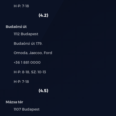
és
Alkatrész,
H-P: 7-18
használt
szerviz:
autó:
4.2
Budaörsi út
Település:
1112 Budapest
Cím:
Budaörsi út 179.
Márkák:
Omoda, Jaecoo, Ford
Telefon:
+36 1 881 0000
Új-
H-P: 8-18, SZ: 10-13
és
Alkatrész,
H-P: 7-18
használt
szerviz:
autó:
4.5
Mázsa tér
Település:
1107 Budapest