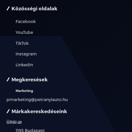
Közösségi oldalak
Facebook
YouTube
TikTok
Instagram
LinkedIn
Megkeresések
Marketing
pmarketing@petranyiauto.hu
Márkakereskedéseink
Üllői út
Település:
1195 Budapest