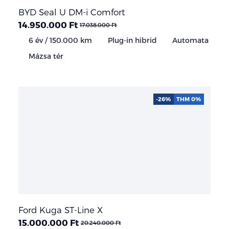
BYD Seal U DM-i Comfort
14.950.000 Ft
17.038.000 Ft
6 év / 150.000 km
Plug-in hibrid
Automata
Mázsa tér
-26%
THM 0%
Ford Kuga ST-Line X
15.000.000 Ft
20.240.000 Ft