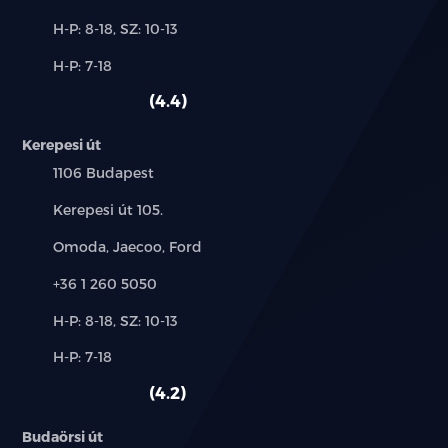
Új-
H-P: 8-18, SZ: 10-13
és
Alkatrész,
H-P: 7-18
használt
szerviz:
autó:
4.4
Kerepesi út
Település:
1106 Budapest
Cím:
Kerepesi út 105.
Márkák:
Omoda, Jaecoo, Ford
Telefon:
+36 1 260 5050
Új-
H-P: 8-18, SZ: 10-13
és
Alkatrész,
H-P: 7-18
használt
szerviz:
autó:
4.2
Budaörsi út