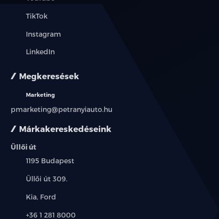
TikTok
Instagram
LinkedIn
Megkeresések
Marketing
pmarketing@petranyiauto.hu
Márkakereskedéseink
Üllői út
Település:
1195 Budapest
Cím:
Üllői út 309.
Márkák:
Kia, Ford
Telefon:
+36 1 281 8000