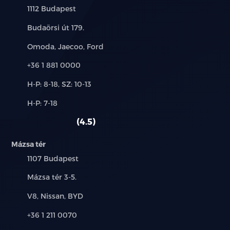
Település:
1112 Budapest
Cím:
Budaörsi út 179.
Márkák:
Omoda, Jaecoo, Ford
Telefon:
+36 1 881 0000
Új-
H-P: 8-18, SZ: 10-13
és
Alkatrész,
H-P: 7-18
használt
szerviz:
autó:
4.5
Mázsa tér
Település:
1107 Budapest
Cím:
Mázsa tér 3-5.
Márkák:
V8, Nissan, BYD
Telefon:
+36 1 211 0070