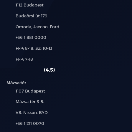
Település:
1112 Budapest
Cím:
Budaörsi út 179.
Márkák:
Omoda, Jaecoo, Ford
Telefon:
+36 1 881 0000
Új-
H-P: 8-18, SZ: 10-13
és
Alkatrész,
H-P: 7-18
használt
szerviz:
autó:
4.5
Mázsa tér
Település:
1107 Budapest
Cím:
Mázsa tér 3-5.
Márkák:
V8, Nissan, BYD
Telefon:
+36 1 211 0070