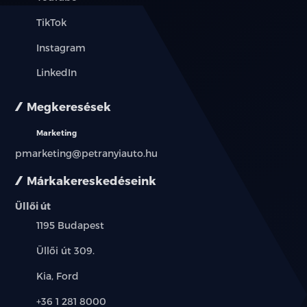
TikTok
Instagram
LinkedIn
Megkeresések
Marketing
pmarketing@petranyiauto.hu
Márkakereskedéseink
Üllői út
Település:
1195 Budapest
Cím:
Üllői út 309.
Márkák:
Kia, Ford
Telefon:
+36 1 281 8000