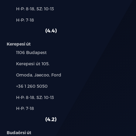
Új-
H-P: 8-18, SZ: 10-13
és
Alkatrész,
H-P: 7-18
használt
szerviz:
autó:
4.4
Kerepesi út
Település:
1106 Budapest
Cím:
Kerepesi út 105.
Márkák:
Omoda, Jaecoo, Ford
Telefon:
+36 1 260 5050
Új-
H-P: 8-18, SZ: 10-13
és
Alkatrész,
H-P: 7-18
használt
szerviz:
autó:
4.2
Budaörsi út