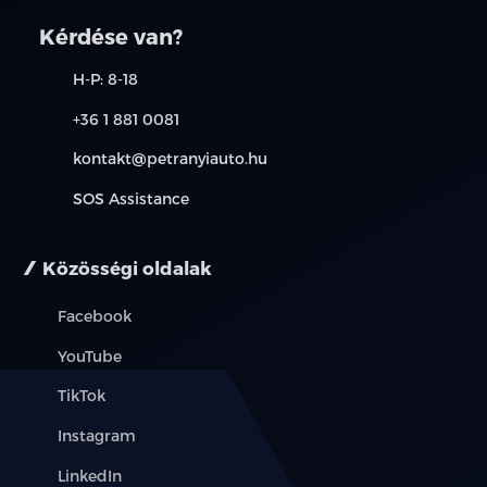
kapcsolatot. A használt autó beszámítás részleteiről,
kérjük, érdeklődjön munkatársainknál. A meghirdetett
Kérdése van?
induló THM tájékoztató jellegű, nem minden modellre
érvényes, a részletekről érdeklődjön a munkatársainknál.
H-P: 8-18
+36 1 881 0081
kontakt@petranyiauto.hu
SOS Assistance
Közösségi oldalak
Facebook
YouTube
TikTok
Instagram
LinkedIn