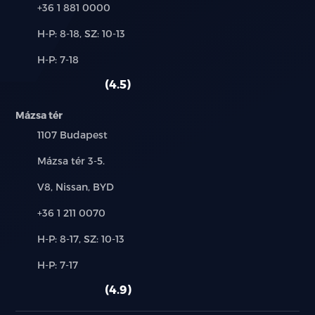
Telefon:
+36 1 881 0000
Új-
H-P: 8-18, SZ: 10-13
és
Alkatrész,
H-P: 7-18
használt
szerviz:
autó:
4.5
Mázsa tér
Település:
1107 Budapest
Cím:
Mázsa tér 3-5.
Márkák:
V8, Nissan, BYD
Telefon:
+36 1 211 0070
Új-
H-P: 8-17, SZ: 10-13
és
Alkatrész,
H-P: 7-17
használt
szerviz:
autó:
4.9