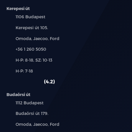
Kerepesi út
Település:
1106 Budapest
Cím:
Kerepesi út 105.
Márkák:
Omoda, Jaecoo, Ford
Telefon:
+36 1 260 5050
Új-
H-P: 8-18, SZ: 10-13
és
Alkatrész,
H-P: 7-18
használt
szerviz:
autó:
4.2
Budaörsi út
Település:
1112 Budapest
Cím:
Budaörsi út 179.
Márkák:
Omoda, Jaecoo, Ford