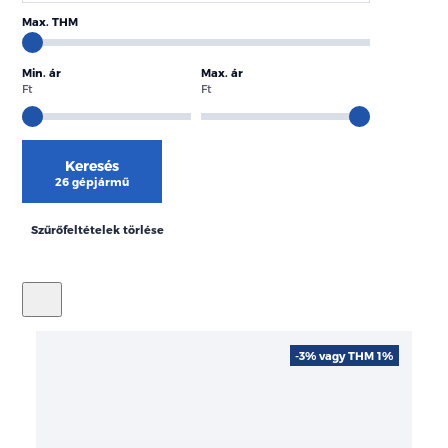
Max. THM
Min. ár
Max. ár
Ft
Ft
Keresés
26 gépjármű
Szűrőfeltételek törlése
-3% vagy THM 1%