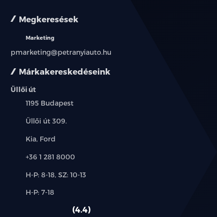
Megkeresések
Marketing
pmarketing@petranyiauto.hu
Márkakereskedéseink
Üllői út
Település:
1195 Budapest
Cím:
Üllői út 309.
Márkák:
Kia, Ford
Telefon:
+36 1 281 8000
Új-
H-P: 8-18, SZ: 10-13
és
Alkatrész,
H-P: 7-18
használt
szerviz:
autó:
4.4