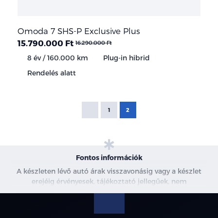
Omoda 7 SHS-P Exclusive Plus
15.790.000 Ft
16.290.000 Ft
8 év / 160.000 km
Plug-in hibrid
Rendelés alatt
1
2
Fontos információk
A készleten lévő autó árak visszavonásig vagy a készlet
erejéig érvényesek, tájékoztató jellegűek, nem
minősülnek ajánlattételnek, a képek csak illusztrációk. A
beszállítás alatt álló gépjárművek ára változhat. További
információkért kérjen árajánlatot vagy vegye fel velünk a