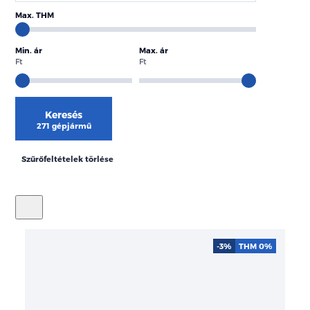
Max. THM
Min. ár
Max. ár
Ft
Ft
Keresés
271 gépjármű
Szűrőfeltételek törlése
-3%
THM 0%