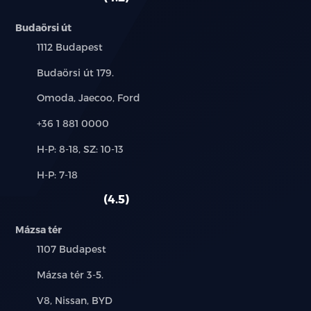
Budaörsi út
Település:
1112 Budapest
Cím:
Budaörsi út 179.
Márkák:
Omoda, Jaecoo, Ford
Telefon:
+36 1 881 0000
Új-
H-P: 8-18, SZ: 10-13
és
Alkatrész,
H-P: 7-18
használt
szerviz:
autó:
4.5
Mázsa tér
Település:
1107 Budapest
Cím:
Mázsa tér 3-5.
Márkák:
V8, Nissan, BYD