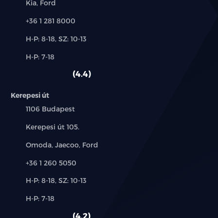
Márkák:
Kia, Ford
Telefon:
+36 1 281 8000
Új-
H-P: 8-18, SZ: 10-13
és
Alkatrész,
H-P: 7-18
használt
szerviz:
autó:
4.4
Kerepesi út
Település:
1106 Budapest
Cím:
Kerepesi út 105.
Márkák:
Omoda, Jaecoo, Ford
Telefon:
+36 1 260 5050
Új-
H-P: 8-18, SZ: 10-13
és
Alkatrész,
H-P: 7-18
használt
szerviz:
autó:
4.2