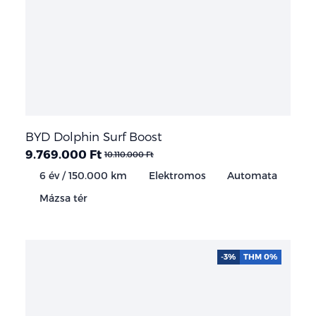
BYD Dolphin Surf Boost
9.769.000 Ft
10.110.000 Ft
6 év / 150.000 km
Elektromos
Automata
Mázsa tér
-3%
THM 0%