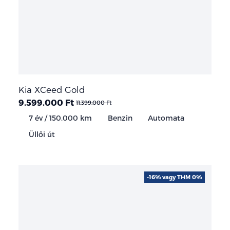
Kia XCeed Gold
9.599.000 Ft
11.399.000 Ft
7 év / 150.000 km
Benzin
Automata
Üllői út
-16% vagy THM 0%