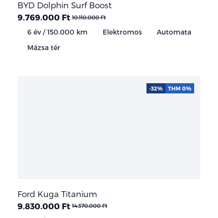
BYD Dolphin Surf Boost
9.769.000 Ft
10.110.000 Ft
6 év / 150.000 km
Elektromos
Automata
Mázsa tér
-32%
THM 0%
Ford Kuga Titanium
9.830.000 Ft
14.370.000 Ft