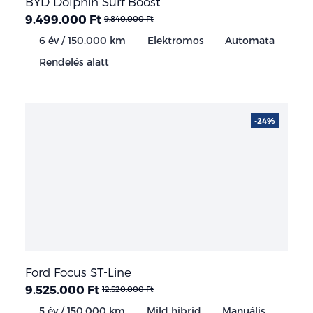
BYD Dolphin Surf Boost
9.499.000 Ft
9.840.000 Ft
6 év / 150.000 km
Elektromos
Automata
Rendelés alatt
-24%
Ford Focus ST-Line
9.525.000 Ft
12.520.000 Ft
5 év / 150.000 km
Mild hibrid
Manuális