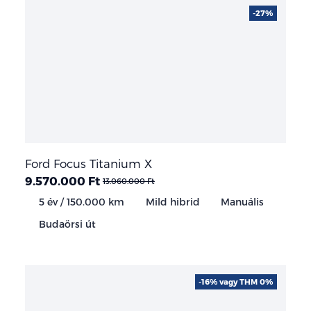
-27%
Ford Focus Titanium X
9.570.000 Ft
13.060.000 Ft
5 év / 150.000 km
Mild hibrid
Manuális
Budaörsi út
-16% vagy THM 0%