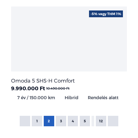
-5% vagy THM 1%
Omoda 5 SHS-H Comfort
9.990.000 Ft
10.490.000 Ft
7 év / 150.000 km
Hibrid
Rendelés alatt
1
2
3
4
5
12