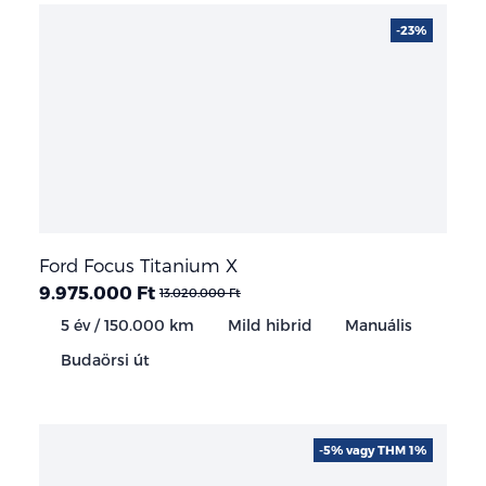
-23%
Ford Focus Titanium X
9.975.000 Ft
13.020.000 Ft
5 év / 150.000 km
Mild hibrid
Manuális
Budaörsi út
-5% vagy THM 1%