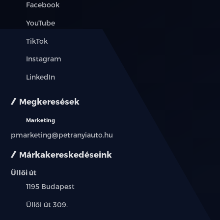
Facebook
YouTube
TikTok
Instagram
LinkedIn
Megkeresések
Marketing
pmarketing@petranyiauto.hu
Márkakereskedéseink
Üllői út
Település:
1195 Budapest
Cím:
Üllői út 309.