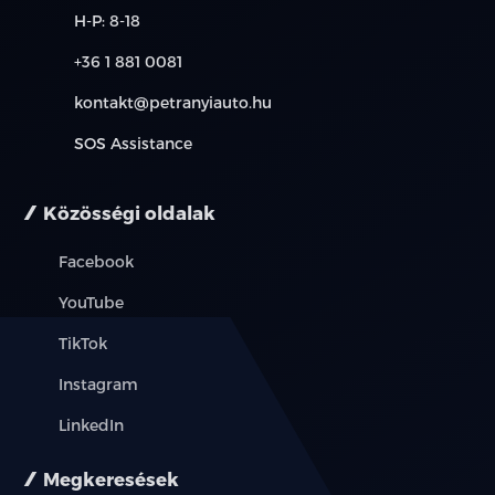
érvényes, a részletekről érdeklődjön a munkatársainknál.
H-P: 8-18
+36 1 881 0081
kontakt@petranyiauto.hu
SOS Assistance
Közösségi oldalak
Facebook
YouTube
TikTok
Instagram
LinkedIn
Megkeresések