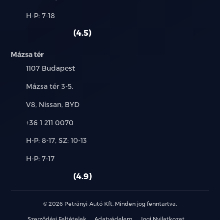
és
Alkatrész,
H-P: 7-18
használt
szerviz:
autó:
4.5
Mázsa tér
Település:
1107 Budapest
Cím:
Mázsa tér 3-5.
Márkák:
V8, Nissan, BYD
Telefon:
+36 1 211 0070
Új-
H-P: 8-17, SZ: 10-13
és
Alkatrész,
H-P: 7-17
használt
szerviz:
autó:
4.9
© 2026 Petrányi-Autó Kft. Minden jog fenntartva.
Szerződési Feltételek
Adatvédelem
Jogi Nyilatkozat