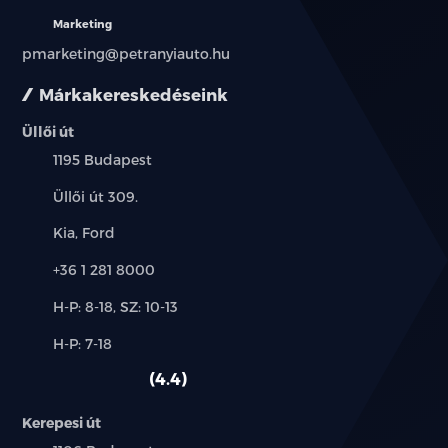
Marketing
pmarketing@petranyiauto.hu
Márkakereskedéseink
Üllői út
Település:
1195 Budapest
Cím:
Üllői út 309.
Márkák:
Kia, Ford
Telefon:
+36 1 281 8000
Új-
H-P: 8-18, SZ: 10-13
és
Alkatrész,
H-P: 7-18
használt
szerviz:
autó:
4.4
Kerepesi út