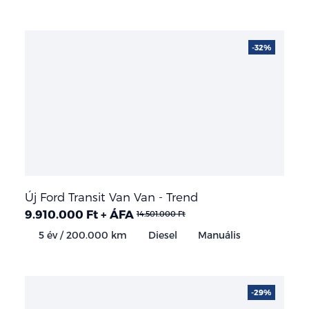
-32%
Új Ford Transit Van Van - Trend
9.910.000 Ft + ÁFA
14.501.000 Ft
5 év / 200.000 km
Diesel
Manuális
-29%