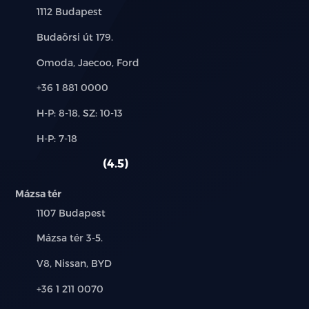
Település:
1112 Budapest
Cím:
Budaörsi út 179.
Márkák:
Omoda, Jaecoo, Ford
Telefon:
+36 1 881 0000
Új-
H-P: 8-18, SZ: 10-13
és
Alkatrész,
H-P: 7-18
használt
szerviz:
autó:
4.5
Mázsa tér
Település:
1107 Budapest
Cím:
Mázsa tér 3-5.
Márkák:
V8, Nissan, BYD
Telefon:
+36 1 211 0070