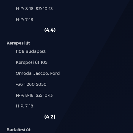
Új-
H-P: 8-18, SZ: 10-13
és
Alkatrész,
H-P: 7-18
használt
szerviz:
autó:
4.4
Kerepesi út
Település:
1106 Budapest
Cím:
Kerepesi út 105.
Márkák:
Omoda, Jaecoo, Ford
Telefon:
+36 1 260 5050
Új-
H-P: 8-18, SZ: 10-13
és
Alkatrész,
H-P: 7-18
használt
szerviz:
autó:
4.2
Budaörsi út