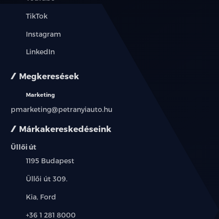
TikTok
Instagram
LinkedIn
Megkeresések
Marketing
pmarketing@petranyiauto.hu
Márkakereskedéseink
Üllői út
Település:
1195 Budapest
Cím:
Üllői út 309.
Márkák:
Kia, Ford
Telefon:
+36 1 281 8000