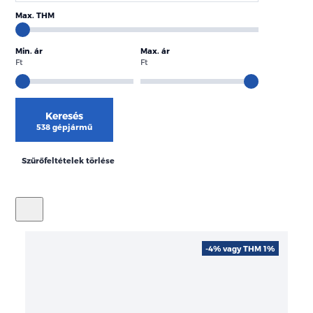
Max. THM
Min. ár
Max. ár
Ft
Ft
Keresés
538 gépjármű
Szűrőfeltételek törlése
-4% vagy THM 1%