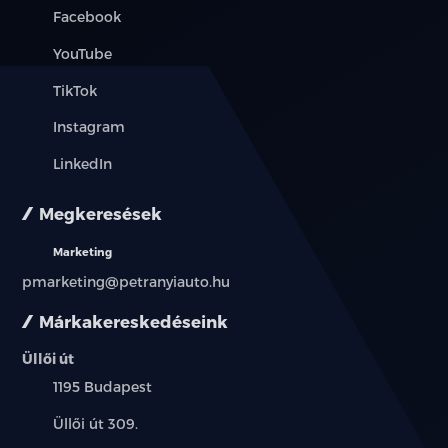
Facebook
YouTube
TikTok
Instagram
LinkedIn
Megkeresések
Marketing
pmarketing@petranyiauto.hu
Márkakereskedéseink
Üllői út
Település:
1195 Budapest
Cím:
Üllői út 309.