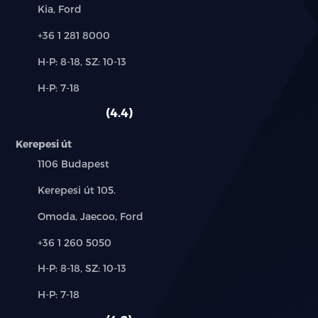
Márkák:
Kia, Ford
Telefon:
+36 1 281 8000
Új-
H-P: 8-18, SZ: 10-13
és
Alkatrész,
H-P: 7-18
használt
szerviz:
autó:
4.4
Kerepesi út
Település:
1106 Budapest
Cím:
Kerepesi út 105.
Márkák:
Omoda, Jaecoo, Ford
Telefon:
+36 1 260 5050
Új-
H-P: 8-18, SZ: 10-13
és
Alkatrész,
H-P: 7-18
használt
szerviz:
autó: