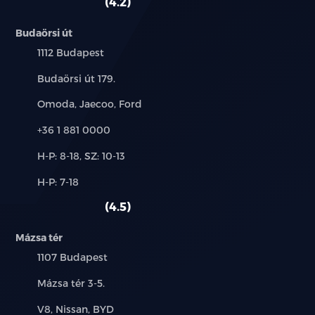
4.2
Budaörsi út
Település:
1112 Budapest
Cím:
Budaörsi út 179.
Márkák:
Omoda, Jaecoo, Ford
Telefon:
+36 1 881 0000
Új-
H-P: 8-18, SZ: 10-13
és
Alkatrész,
H-P: 7-18
használt
szerviz:
autó:
4.5
Mázsa tér
Település:
1107 Budapest
Cím:
Mázsa tér 3-5.
Márkák:
V8, Nissan, BYD