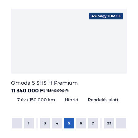
-4% vagy THM 1%
Omoda 5 SHS-H Premium
11.340.000 Ft
11.840.000 Ft
7 év / 150.000 km
Hibrid
Rendelés alatt
1
3
4
5
6
7
23