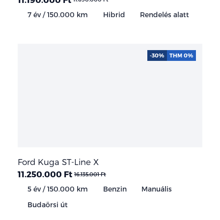
7 év / 150.000 km
Hibrid
Rendelés alatt
-30%
THM 0%
Ford Kuga ST-Line X
11.250.000 Ft
16.135.001 Ft
5 év / 150.000 km
Benzin
Manuális
Budaörsi út